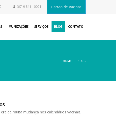
0
(67) 9 8411-0091
Cartão de Vacinas
S
IMUNIZAÇÕES
SERVIÇOS
BLOG
CONTATO
HOME
BLOG
os
era de muita mudança nos calendários vacinais,