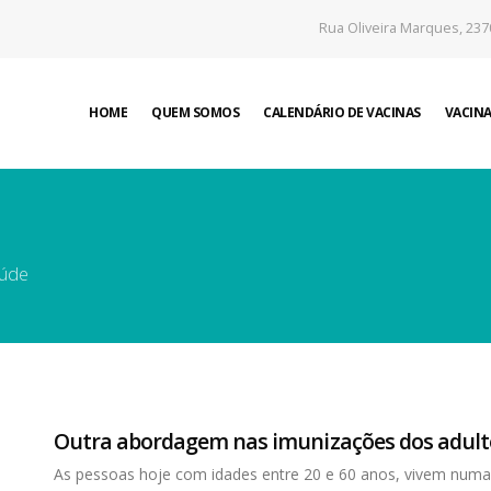
Rua Oliveira Marques, 237
HOME
QUEM SOMOS
CALENDÁRIO DE VACINAS
VACINA
aúde
Outra abordagem nas imunizações dos adult
As pessoas hoje com idades entre 20 e 60 anos, vivem numa 